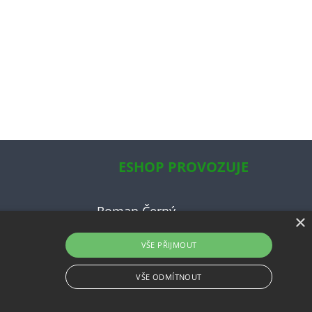
ESHOP PROVOZUJE
Roman Černý
×
ky
VŠE PŘIJMOUT
ce
uvy
VŠE ODMÍTNOUT
Shop5.cz