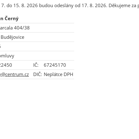
7. do 15. 8. 2026 budou odeslány od 17. 8. 2026. Děkujeme za 
n Černý
Barcala 404/38
 Budějovice
5
omluvy
22450
IČ:
67245170
y@centrum.cz
DIČ:
Neplátce DPH