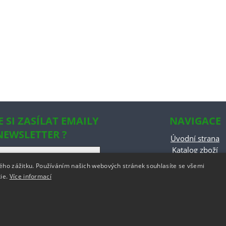
E SI ZASÍLAT EMAILY
NAVIGACE
NEWSLETTER ?
Úvodní strana
Katalog zboží
Nákupní košík
kého zážitku. Používáním našich webových stránek souhlasíte se všemi
Obchodní podmín
kie.
Více informací
Kontaktní informa
odstoupeni od smlo
w.rajobalek.cz
,
provozováno na systému
tvorba e-shopu
a
optimalizace e-shopu