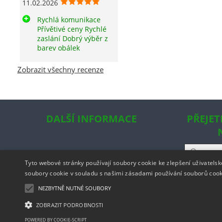
11.02.2026
Rychlá komunikace
Přívětivé ceny Rychlé
zaslání Dobrý výběr z
barev obálek
Zobrazit všechny recenze
DALŠÍ INFORMACE
PŘEJET
Tyto webové stránky používají soubory cookie ke zlepšení uživatels
soubory cookie v souladu s našimi zásadami používání souborů coo
NEZBYTNĚ NUTNÉ SOUBORY
ZOBRAZIT PODROBNOSTI
Copyright ©
ww
POWERED BY COOKIE-SCRIPT