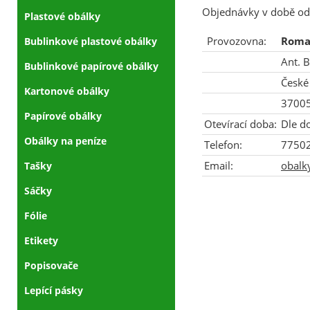
Objednávky v době od 
Plastové obálky
Provozovna:
Roma
Bublinkové plastové obálky
Ant. 
Bublinkové papírové obálky
České
Kartonové obálky
3700
Papírové obálky
Otevírací doba:
Dle d
Obálky na peníze
Telefon:
7750
Email:
obalk
Tašky
Sáčky
Fólie
Etikety
Popisovače
Lepící pásky