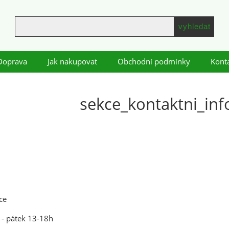
Doprava
Jak nakupovat
Obchodní podmínky
Kont
sekce_kontaktni_in
ice
 - pátek 13-18h