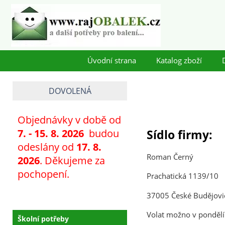
Úvodní strana
Katalog zboží
DOVOLENÁ
Objednávky v době od
7
. - 15. 8. 2026
budou
Sídlo firmy:
odeslány od
17. 8.
Roman Černý
2026
. Děkujeme za
pochopení.
Prachatická 1139/10
37005 České Budějov
Volat možno v pondělí
Školní potřeby