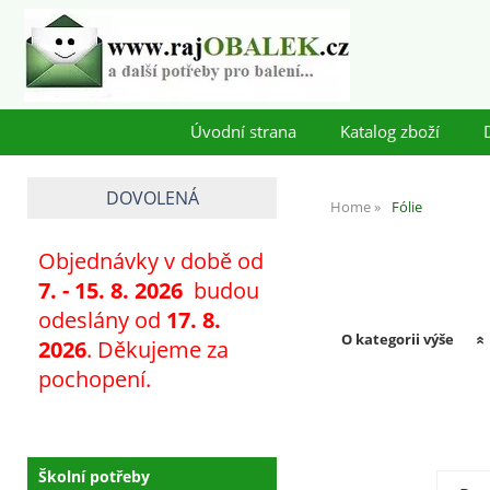
Úvodní strana
Katalog zboží
DOVOLENÁ
Home
Fólie
Objednávky v době od
7
. - 15. 8. 2026
budou
odeslány od
17. 8.
O kategorii výše
2026
. Děkujeme za
pochopení.
Školní potřeby