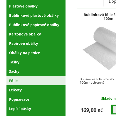
Dop
Plastové obálky
Bublinková fólie š
Bublinkové plastové obálky
100m
Bublinkové papírové obálky
Kartonové obálky
Papírové obálky
Obálky na peníze
Tašky
Sáčky
Bublinková fólie šíře 20c
Fólie
100m - ochranná
Etikety
Skladem
Popisovače
Lepící pásky
169,00
Kč