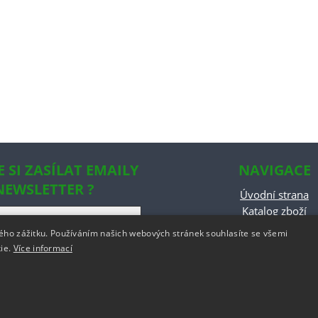
E SI ZASÍLAT EMAILY
NAVIGACE
NEWSLETTER ?
Úvodní strana
Katalog zboží
Nákupní košík
kého zážitku. Používáním našich webových stránek souhlasíte se všemi
Obchodní podmín
kie.
Více informací
Kontaktní informa
odstoupeni od smlo
w.rajobalek.cz
,
provozováno na systému
tvorba e-shopu
a
optimalizace e-shopu