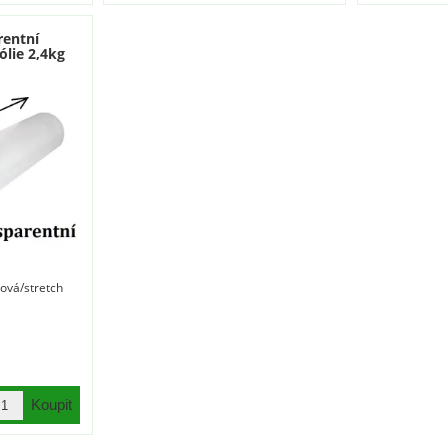
rentní
ólie 2,4kg
čová/stretch