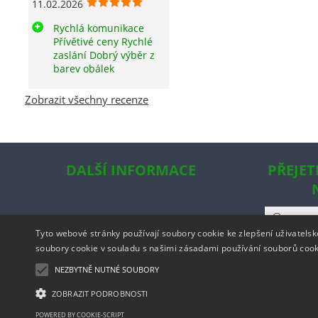
11.02.2026
Rychlá komunikace
Přívětivé ceny Rychlé
zaslání Dobrý výběr z
barev obálek
Zobrazit všechny recenze
DALŠÍ INFORMACE
PŘEJET
Tyto webové stránky používají soubory cookie ke zlepšení uživatels
soubory cookie v souladu s našimi zásadami používání souborů coo
NEZBYTNĚ NUTNÉ SOUBORY
ZOBRAZIT PODROBNOSTI
Copyright ©
ww
POWERED BY COOKIE-SCRIPT