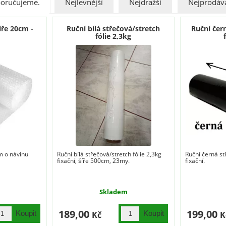
oručujeme.
Nejlevnější
Nejdražší
Nejprodáva
íře 20cm -
Ruční bílá střečová/stretch
Ruční čer
fólie 2,3kg
m o návinu
Ruční bílá střečová/stretch fólie 2,3kg
Ruční černá st
fixační, šíře 500cm, 23my.
fixační.
Skladem
189,00
199,00
Kč
K