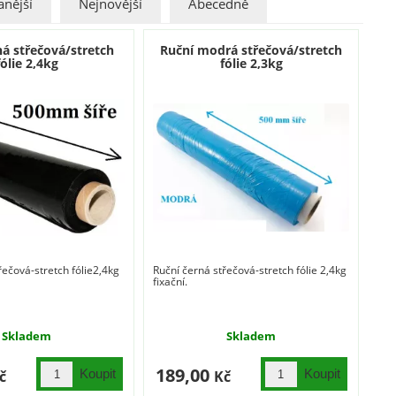
nější
Nejnovější
Abecedně
ná střečová/stretch
Ruční modrá střečová/stretch
fólie 2,4kg
fólie 2,3kg
řečová-stretch fólie2,4kg
Ruční černá střečová-stretch fólie 2,4kg
fixační.
Skladem
Skladem
189,00
č
Kč