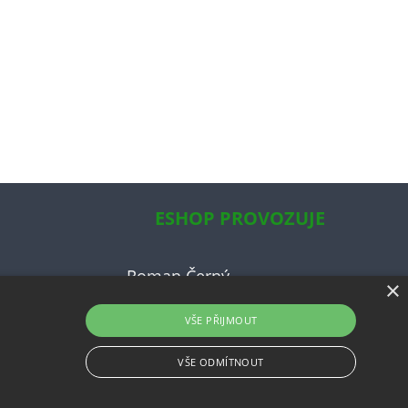
ESHOP PROVOZUJE
Roman Černý
×
ky
VŠE PŘIJMOUT
ce
uvy
VŠE ODMÍTNOUT
Shop5.cz