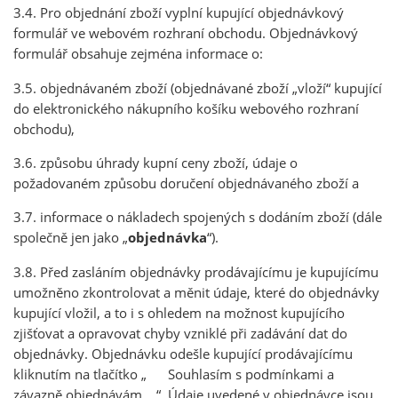
3.4. Pro objednání zboží vyplní kupující objednávkový
formulář ve webovém rozhraní obchodu. Objednávkový
formulář obsahuje zejména informace o:
3.5. objednávaném zboží (objednávané zboží „vloží“ kupující
do elektronického nákupního košíku webového rozhraní
obchodu),
3.6. způsobu úhrady kupní ceny zboží, údaje o
požadovaném způsobu doručení objednávaného zboží a
3.7. informace o nákladech spojených s dodáním zboží (dále
společně jen jako „
objednávka
“).
3.8. Před zasláním objednávky prodávajícímu je kupujícímu
umožněno zkontrolovat a měnit údaje, které do objednávky
kupující vložil, a to i s ohledem na možnost kupujícího
zjišťovat a opravovat chyby vzniklé při zadávání dat do
objednávky. Objednávku odešle kupující prodávajícímu
kliknutím na tlačítko „ Souhlasím s podmínkami a
závazně objednávám “. Údaje uvedené v objednávce jsou