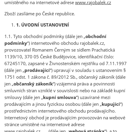
umístěného na internetové adrese
www.rajobalek.cz
Zboží zasíláme po České republice.
1. ÚVODNÍ USTANOVENÍ
1.1. Tyto obchodní podmínky (dále jen „
obchodní
podmínky
“) internetového obchodu rajobalek.cz,
provozovatel Romanem Černým se sídlem Prachatická
1139/10, 370 05 České Budějovice, identifikační číslo:
67245170, zapsané v Živnostenském rejstříku od 7.11.1997
(dále jen „
prodávající
“) upravují v souladu s ustanovením §
1751 odst. 1 zákona č. 89/2012 Sb., občanský zákoník (dále
jen „
občanský zákoník
“) vzájemná práva a povinnosti
smluvních stran vzniklé v souvislosti nebo na základě kupní
smlouvy (dále jen „
kupní smlouva
“) uzavírané mezi
prodávajícím a jinou fyzickou osobou (dále jen „
kupující
“)
prostřednictvím internetového obchodu prodávajícího.
Internetový obchod je prodávajícím provozován na webové
stránce umístěné na internetové adrese
www.rajobalek.cz (dále jen „
webová stránka
“), a to