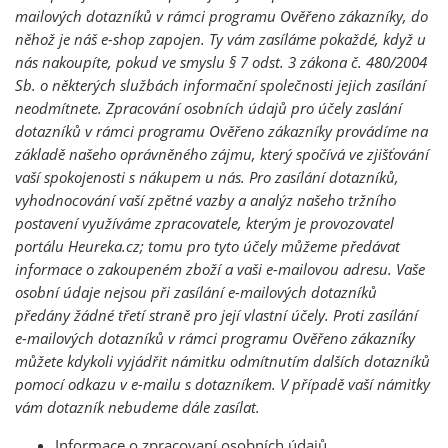
mailových dotazníků v rámci programu Ověřeno zákazníky, do
něhož je náš e-shop zapojen. Ty vám zasíláme pokaždé, když u
nás nakoupíte, pokud ve smyslu § 7 odst. 3 zákona č. 480/2004
Sb. o některých službách informační společnosti jejich zasílání
neodmítnete. Zpracování osobních údajů pro účely zaslání
dotazníků v rámci programu Ověřeno zákazníky provádíme na
základě našeho oprávněného zájmu, který spočívá ve zjišťování
vaší spokojenosti s nákupem u nás. Pro zasílání dotazníků,
vyhodnocování vaší zpětné vazby a analýz našeho tržního
postavení využíváme zpracovatele, kterým je provozovatel
portálu Heureka.cz; tomu pro tyto účely můžeme předávat
informace o zakoupeném zboží a vaši e-mailovou adresu. Vaše
osobní údaje nejsou při zasílání e-mailových dotazníků
předány žádné třetí straně pro její vlastní účely. Proti zasílání
e-mailových dotazníků v rámci programu Ověřeno zákazníky
můžete kdykoli vyjádřit námitku odmítnutím dalších dotazníků
pomocí odkazu v e-mailu s dotazníkem. V případě vaší námitky
vám dotazník nebudeme dále zasílat.
Informace o zpracovaní osobních údajů