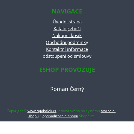
NAVIGACE
Úvodní strana
Katalog zboží
Nákupní košík
Obchodní podmínky
Kontaktní informace
odstoupeni od smlouvy
ESHOP PROVOZUJE
Roman Černý
Copyright ©
www.rajobalek.cz
,
provozováno na systému
tvorba e-
shopu
a
optimalizace e-shopu
Shop5.cz