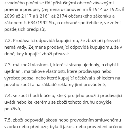
z vadného plnění se řídí příslušnými obecně závaznými
právními předpisy (zejména ustanoveními § 1914 až 1925, §
2099 až 2117 a § 2161 až 2174 občanského zákoníku a
zákonem č. 634/1992 Sb., o ochraně spotřebitele, ve znění
pozdějších předpisů).
7.2. Prodávající odpovídá kupujícímu, že zboží při převzetí
nemá vady. Zejména prodávající odpovídá kupujícímu, že v
době, kdy kupující zboží převzal:
7.3. má zboží vlastnosti, které si strany ujednaly, a chybí-li
ujednání, má takové vlastnosti, které prodávající nebo
výrobce popsal nebo které kupující očekával s ohledem na
povahu zboží a na základě reklamy jimi prováděné,
7.4. se zboží hodí k účelu, který pro jeho použití prodávající
uvádí nebo ke kterému se zboží tohoto druhu obvykle
používá,
7.5. zboží odpovídá jakostí nebo provedením smluvenému
vzorku nebo předloze, byla-li jakost nebo provedení určeno