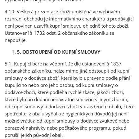
4.10. Veškerá prezentace zboží umístěná ve webovém
rozhraní obchodu je informativního charakteru a prodávající
není povinen uzavřít kupní smlouvu ohledně tohoto zboží.
Ustanovení § 1732 odst. 2 občanského zákoníku se
nepoužije.
5. ODSTOUPENÍ OD KUPNÍ SMLOUVY
5.1. Kupující bere na vědomí, že dle ustanovení § 1837
občanského zákoníku, nelze mimo jiné odstoupit od kupní
smlouvy o dodávce zboží, které bylo upraveno podle přání
kupujícího nebo pro jeho osobu, od kupní smlouvy o
dodávce zboží, které podléhá rychlé zkáze, jakož i zboží,
které bylo po dodání nenávratně smíseno s jiným zbožím,
od kupní smlouvy o dodávce zboží v uzavřeném obalu, které
spotřebitel z obalu vyňal a z hygienických důvodů jej není
možné vrátit a od kupní smlouvy o dodávce zvukové nebo
obrazové nahrávky nebo počítačového programu, pokud
porušil jejich původní obal.