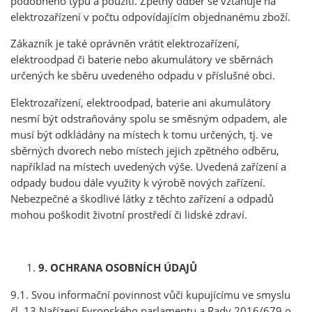
podobného typu a použití
.
Zpětný odběr se vztahuje na
elektrozařízení v počtu odpovídajícím objednanému zboží
.
Zákazník je také oprávněn vrátit elektrozařízení,
elektroodpad či baterie nebo akumulátory ve sběrnách
určených ke sběru uvedeného odpadu v příslušné obci.
Elektrozařízení, elektroodpad, baterie ani akumulátory
nesmí být odstraňovány spolu se směsným odpadem, ale
musí být odkládány na místech k tomu určených, tj. ve
sběrných dvorech nebo místech jejich zpětného odběru,
například na místech uvedených výše. Uvedená zařízení a
odpady budou dále využity k výrobě nových zařízení.
Nebezpečné a škodlivé látky z těchto zařízení a odpadů
mohou poškodit životní prostředí či lidské zdraví.
9. OCHRANA OSOBNÍCH ÚDAJŮ
9.1. Svou informační povinnost vůči kupujícímu ve smyslu
čl. 13 Nařízení Evropského parlamentu a Rady 2016/679 o