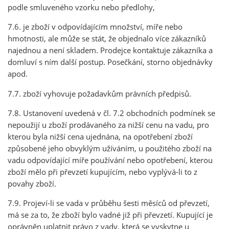
podle smluveného vzorku nebo předlohy,
7.6. je zboží v odpovídajícím množství, míře nebo
hmotnosti, ale může se stát, že objednalo více zákazníků
najednou a není skladem. Prodejce kontaktuje zákazníka a
domluví s ním další postup. Posečkání, storno objednávky
apod.
7.7. zboží vyhovuje požadavkům právních předpisů.
7.8. Ustanovení uvedená v čl. 7.2 obchodních podmínek se
nepoužijí u zboží prodávaného za nižší cenu na vadu, pro
kterou byla nižší cena ujednána, na opotřebení zboží
způsobené jeho obvyklým užíváním, u použitého zboží na
vadu odpovídající míře používání nebo opotřebení, kterou
zboží mělo při převzetí kupujícím, nebo vyplývá-li to z
povahy zboží.
7.9. Projeví-li se vada v průběhu šesti měsíců od převzetí,
má se za to, že zboží bylo vadné již při převzetí. Kupující je
oprávněn uplatnit právo z vady, která se vyskytne u