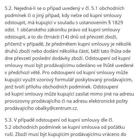
5.2. Nejedná-li se o případ uvedený v čl. 5.1 obchodních
podmínek či o jiný případ, kdy nelze od kupní smlouvy
odstoupit, má kupující v souladu s ustanovením § 1829
odst. 1 občanského zákoníku právo od kupní smlouvy
odstoupit, a to do čtrnácti (14) dnů od převzetí zboží,
přičemž v případě, že předmětem kupní smlouvy je několik
druhů zboží nebo dodání několika částí, běží tato lhůta ode
dne převzetí poslední dodávky zboží. Odstoupení od kupní
smlouvy musí být prodávajícímu odesláno ve lhůtě uvedené
v předchozí větě. Pro odstoupení od kupní smlouvy může
kupující využit vzorový formulář poskytovaný prodávajícím,
jenž tvoří přílohu obchodních podmínek. Odstoupení
od kupní smlouvy může kupující zasílat mimo jiné na adresu
provozovny prodávajícího či na adresu elektronické pošty
prodávajícího obalky@centrum.cz.
5.3. V případě odstoupení od kupní smlouvy dle čl.
5.2 obchodních podmínek se kupní smlouva od počátku
ruší. Zboží musí být kupujícím prodávajícímu vráceno do