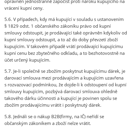
oprávněn jednostranně započíst proti nároku kupujícího na
vrácení kupní ceny.
5.6. V případech, kdy má kupující v souladu s ustanovením
§ 1829 odst. 1 občanského zákoníku právo od kupní
smlouvy odstoupit, je prodávající také oprávněn kdykoliv od
kupní smlouvy odstoupit, a to až do doby převzetí zboží
kupujícím. V takovém případě vrátí prodávající kupujícímu
kupní cenu bez zbytečného odkladu, a to bezhotovostně na
účet určený kupujícím.
5.7. Je-li společně se zbožím poskytnut kupujícímu dárek, je
darovací smlouva mezi prodávajícím a kupujícím uzavřena
s rozvazovací podmínkou, že dojde-li k odstoupení od kupní
smlouvy kupujícím, pozbývá darovací smlouva ohledně
takového dárku účinnosti a kupující je povinen spolu se
zbožím prodávajícímu vrátit i poskytnutý dárek.
5.8. Jednáli se o nákup B2B(firmy, na IČ) neřídí se
občanským zákoníkem a zboží nelze vrátit.