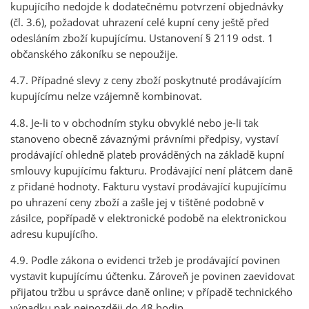
kupujícího nedojde k dodatečnému potvrzení objednávky
(čl. 3.6), požadovat uhrazení celé kupní ceny ještě před
odesláním zboží kupujícímu. Ustanovení § 2119 odst. 1
občanského zákoníku se nepoužije.
4.7. Případné slevy z ceny zboží poskytnuté prodávajícím
kupujícímu nelze vzájemně kombinovat.
4.8. Je-li to v obchodním styku obvyklé nebo je-li tak
stanoveno obecně závaznými právními předpisy, vystaví
prodávající ohledně plateb prováděných na základě kupní
smlouvy kupujícímu fakturu. Prodávající není plátcem daně
z přidané hodnoty. Fakturu vystaví prodávající kupujícímu
po uhrazení ceny zboží a zašle jej v tištěné podobně v
zásilce, popřípadě v elektronické podobě na elektronickou
adresu kupujícího.
4.9. Podle zákona o evidenci tržeb je prodávající povinen
vystavit kupujícímu účtenku. Zároveň je povinen zaevidovat
přijatou tržbu u správce daně online; v případě technického
výpadku pak nejpozději do 48 hodin.