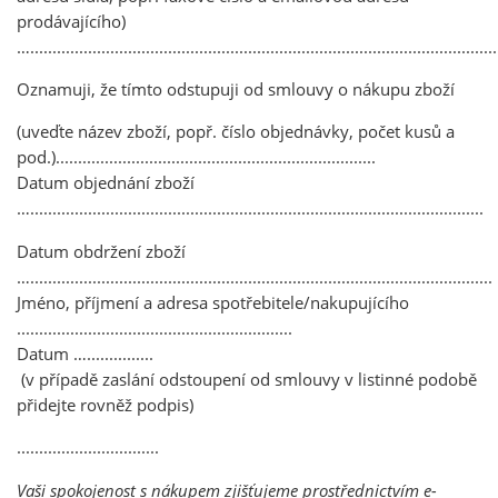
prodávajícího)
….........................................................................................................
Oznamuji, že tímto odstupuji od smlouvy o nákupu zboží
(uveďte název zboží, popř. číslo objednávky, počet kusů a
pod.)........................................................................
Datum objednání zboží
…......................................................................................................
Datum obdržení zboží
…........................................................................................................
Jméno, příjmení a adresa spotřebitele/nakupujícího
..............................................................
Datum …...............
(v případě zaslání odstoupení od smlouvy v listinné podobě
přidejte rovněž podpis)
................................
Vaši spokojenost s nákupem zjišťujeme prostřednictvím e-