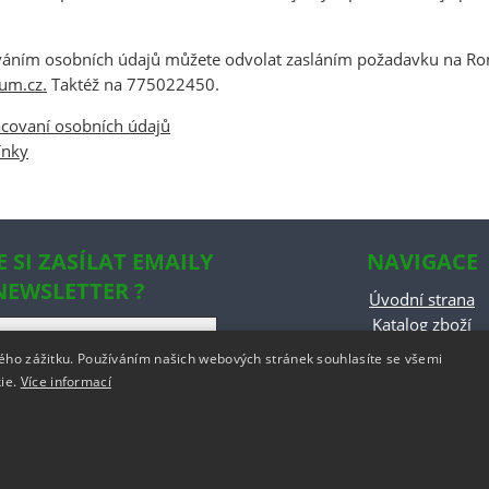
ováním osobních údajů můžete odvolat zasláním požadavku na Ro
um.cz.
Taktéž na 775022450.
acovaní osobních údajů
ínky
E SI ZASÍLAT EMAILY
NAVIGACE
NEWSLETTER ?
Úvodní strana
Katalog zboží
Nákupní košík
kého zážitku. Používáním našich webových stránek souhlasíte se všemi
Obchodní podmín
kie.
Více informací
Kontaktní informa
odstoupeni od smlo
w.rajobalek.cz
,
provozováno na systému
tvorba e-shopu
a
optimalizace e-shopu