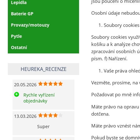
jsou poučeni o mlčenli
Lepidla
Osobní údaje nebudou
Baterie GP
Provazy/motouzy
Soubory cookies a
Pytle
Soubory cookies využív
košíku a k analýze ch
Ostatní
zpracování osobních ú
písm. f) Nařízení.
HEUREKA_RECENZE
Vaše práva ohle
Vezměte, prosíme, na 
20.05.2026
Požadovat po mně info
Rychle vyřízení
objednávky
Máte právo na opravu 
dotčena.
13.03.2026
Máte právo vznést nám
Super
Pokud byste se domnív