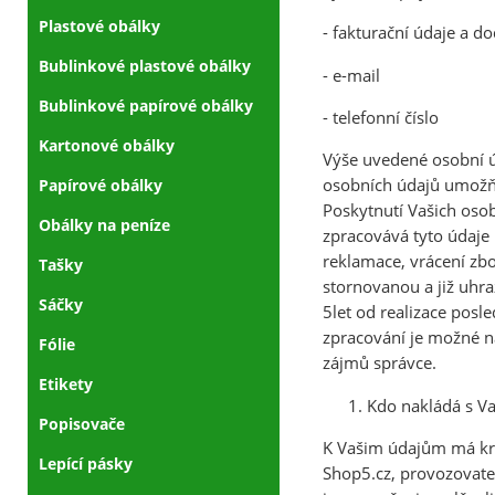
Plastové obálky
- fakturační údaje a d
Bublinkové plastové obálky
- e-mail
Bublinkové papírové obálky
- telefonní číslo
Kartonové obálky
Výše uvedené osobní ú
osobních údajů umožňuj
Papírové obálky
Poskytnutí Vašich oso
Obálky na peníze
zpracovává tyto údaje
reklamace, vrácení zbo
Tašky
stornovanou a již uhr
Sáčky
5let od realizace posl
zpracování je možné na
Fólie
zájmů správce.
Etikety
Kdo nakládá s Va
Popisovače
K Vašim údajům má kr
Lepící pásky
Shop5.cz, provozovatel