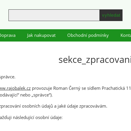
Doprava
Jak nakupovat
Obchodní podmínky
Kont
sekce_zpracovan
správce.
w.rajobalek.cz
provozuje Roman Černý se sídlem Prachatická 113
dávající“ nebo „správce“).
pracování osobních údajů a jaké údaje zpracovávám.
ďuji následující osobní údaje: