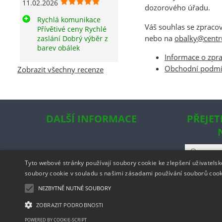
11.02.2026
dozorového úřadu.
Rychlá komunikace
Váš souhlas se zprac
Přívětivé ceny Rychlé
nebo na
obalky@centr
zaslání Dobrý výběr z
barev obálek
Informace o zpr
Obchodní podm
Zobrazit všechny recenze
DALŠÍ INFORMACE
PŘEJET
Tyto webové stránky používají soubory cookie ke zlepšení uživatels
soubory cookie v souladu s našimi zásadami používání souborů coo
NEZBYTNĚ NUTNÉ SOUBORY
ZOBRAZIT PODROBNOSTI
Copyright ©
ww
POWERED BY COOKIE-SCRIPT