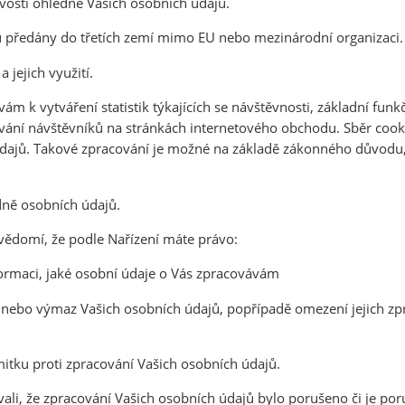
vosti ohledně Vašich osobních údajů.
 předány do třetích zemí mimo EU nebo mezinárodní organizaci.
 jejich využití.
ám k vytváření statistik týkajících se návštěvnosti, základní fu
ování návštěvníků na stránkách internetového obchodu. Sběr co
dajů. Takové zpracování je možné na základě zákonného důvodu,
dně osobních údajů.
vědomí, že podle Nařízení máte právo:
rmaci, jaké osobní údaje o Vás zpracovávám
nebo výmaz Vašich osobních údajů, popřípadě omezení jejich zpr
itku proti zpracování Vašich osobních údajů.
ali, že zpracování Vašich osobních údajů bylo porušeno či je por