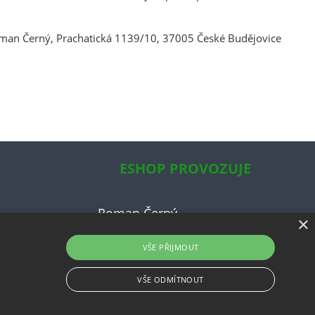
man Černý, Prachatická 1139/10, 37005 České Budějovice
ESHOP PROVOZUJE
Roman Černý
×
ky
VŠE PŘIJMOUT
ce
uvy
VŠE ODMÍTNOUT
Shop5.cz