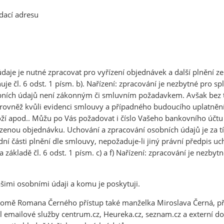
odací adresu
daje je nutné zpracovat pro vyřízení objednávek a další plnění 
e čl. 6 odst. 1 písm. b). Nařízení: zpracování je nezbytné pro 
bních údajů není zákonným či smluvním požadavkem. Avšak bez t
 rovněž kvůli evidenci smlouvy a případného budoucího uplatnění 
ží apod.. Můžu po Vás požadovat i číslo Vašeho bankovního účtu 
azenou objednávku. Uchování a zpracování osobních údajů je za
ední části plnění dle smlouvy, nepožaduje-li jiný právní předpis
 základě čl. 6 odst. 1 písm. c) a f) Nařízení: zpracování je nezby
šimi osobními údaji a komu je poskytuji.
omě Romana Černého přístup také manželka Miroslava Černá, př
 emailové služby centrum.cz, Heureka.cz, seznam.cz a externí do