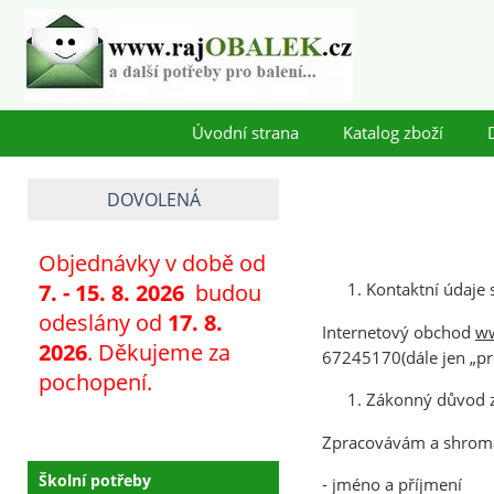
Úvodní strana
Katalog zboží
DOVOLENÁ
Objednávky v době od
7
. - 15. 8. 2026
budou
Kontaktní údaje 
odeslány od
17. 8.
Internetový obchod
ww
2026
. Děkujeme za
67245170(dále jen „pro
pochopení.
Zákonný důvod z
Zpracovávám a shromaž
Školní potřeby
- jméno a příjmení