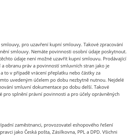
ze smlouvy, pro uzavření kupní smlouvy. Takové zpracování
splnění smlouvy. Nemáte povinnosti osobní údaje poskytnout.
ěchto údaje není možné uzavřít kupní smlouvu. Prodávající
a obranu práv a povinností smluvních stran jako je
a to v případě vrácení přeplatku nebo částky za
 tímto uvedeným účelem po dobu nezbytně nutnou. Nejdelé
 uchování smluvní dokumentace po dobu delší. Takové
tné pro splnění právní povinnosti a pro účely oprávněných
ípadní zaměstnanci, provozovatel eshopového řešení
pravci jako Česká pošta, Zásilkovna, PPL a DPD. Všichni