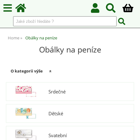
Home
Obálky na peníze
Obálky na peníze
O kategorii výše
Srdečné
Dětské
Svatební