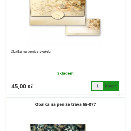
Obálka na peníze svatební
Skladem
45,00
Kč
Obálka na peníze tráva 55-077