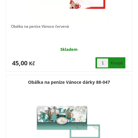
Obálka na peníze Vánoce červená
Skladem
45,00
Kč
Obálka na peníze Vánoce dárky 88-047