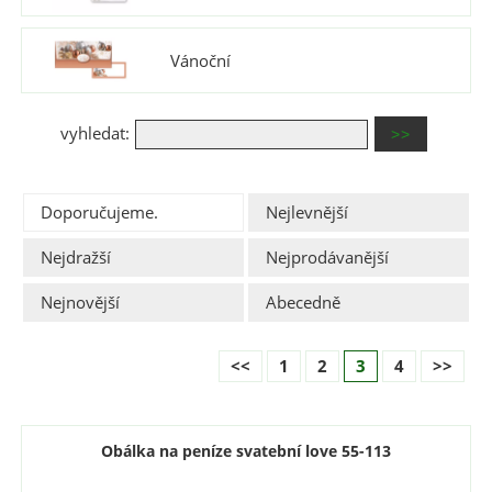
Vánoční
vyhledat:
Doporučujeme.
Nejlevnější
Nejdražší
Nejprodávanější
Nejnovější
Abecedně
<<
1
2
3
4
>>
Obálka na peníze svatební love 55-113