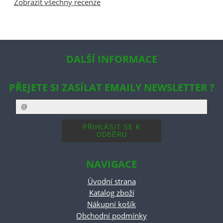
Zobrazit všechny recenze
DALŠÍ INFORMACE
PŘEJETE SI ZASÍLAT EMAILY NEWSLETTER ?
NAVIGACE
Úvodní strana
Katalog zboží
Nákupní košík
Obchodní podmínky