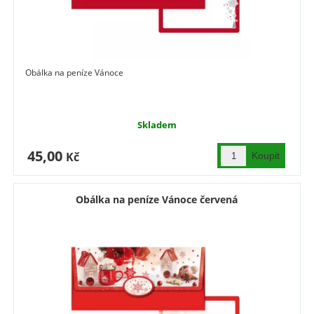
Obálka na peníze Vánoce
Skladem
45,00
Kč
Obálka na peníze Vánoce červená