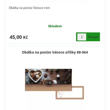
Obálka na peníze Vánoce mini
Skladem
45,00
Kč
Obálka na peníze Vánoce oříšky 88-064