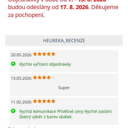
budou odeslány od
17. 8. 2026
. Děkujeme
za pochopení.
HEUREKA_RECENZE
20.05.2026
Rychle vyřízení objednávky
13.03.2026
Super
11.02.2026
Rychlá komunikace Přívětivé ceny Rychlé zaslání
Dobrý výběr z barev obálek