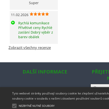
Super
11.02.2026
Rychlá komunikace
Přívětivé ceny Rychlé
zaslání Dobrý výběr z
barev obálek
Zobrazit všechny recenze
DALŠÍ INFORMACE
PŘEJET
Tyto webové stránky používají soubory cookie ke zlepšení uživatels
soubory cookie v souladu s našimi zásadami používání souborů coo
NEZBYTNĚ NUTNÉ SOUBORY