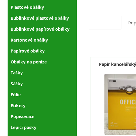
Plastové obálky
Bublinkové plastové obálky
Dop
Bublinkové papírové obálky
Kartonové obálky
Papírové obálky
Obálky na peníze
Papír kancelářský
Tašky
Sáčky
Fólie
Etikety
Popisovače
Lepící pásky