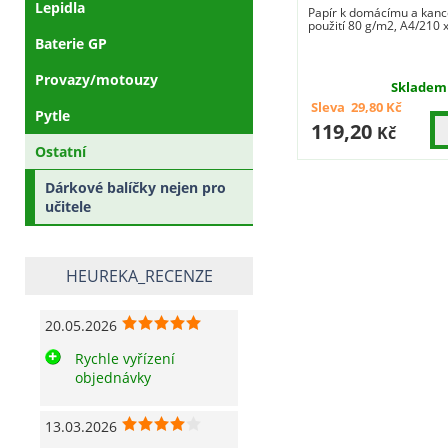
Lepidla
Papír k domácímu a kan
použití 80 g/m2, A4/210
Baterie GP
Provazy/motouzy
Skladem
Sleva
29,80
Kč
Pytle
119,20
Kč
Ostatní
Dárkové balíčky nejen pro
učitele
HEUREKA_RECENZE
20.05.2026
Rychle vyřízení
objednávky
13.03.2026