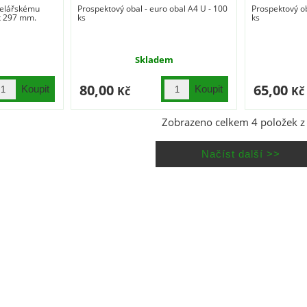
celářskému
Prospektový obal - euro obal A4 U - 100
Prospektový ob
 x 297 mm.
ks
ks
Skladem
80,00
65,00
Kč
Kč
Zobrazeno celkem
4
položek 