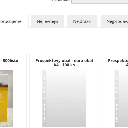
oručujeme.
Nejlevnější
Nejdražší
Nejprodáva
- 500listů
Prospektový obal - euro obal
Prospekto
A4 - 100 ks
A