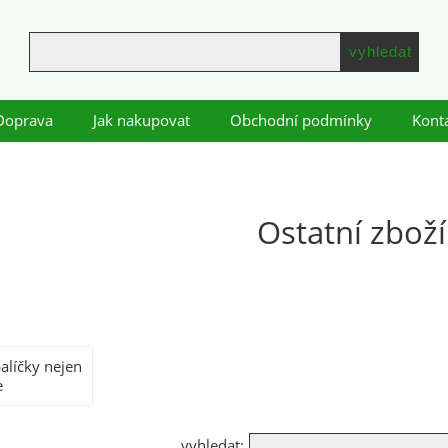
Doprava
Jak nakupovat
Obchodní podmínky
Kont
Ostatní zboží
alíčky nejen
e
vyhledat: