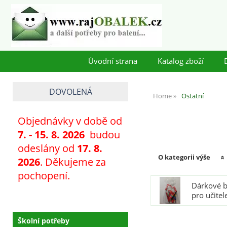
Úvodní strana
Katalog zboží
DOVOLENÁ
Home
Ostatní
Objednávky v době od
7
. - 15. 8. 2026
budou
odeslány od
17. 8.
O kategorii výše
2026
. Děkujeme za
pochopení.
Dárkové b
pro učitel
Školní potřeby