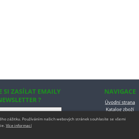
E SI ZASÍLAT EMAILY
NAVIGACE
NEWSLETTER ?
Úvodní strana
Katalog zboží
Nákupní košík
kého zážitku. Používáním našich webových stránek souhlasíte se všemi
Obchodní podmín
kie.
Více informací
Kontaktní informa
odstoupeni od smlo