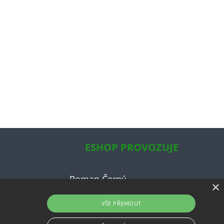
ESHOP PROVOZUJE
Roman Černý
×
ky
VŠE PŘIJMOUT
ce
uvy