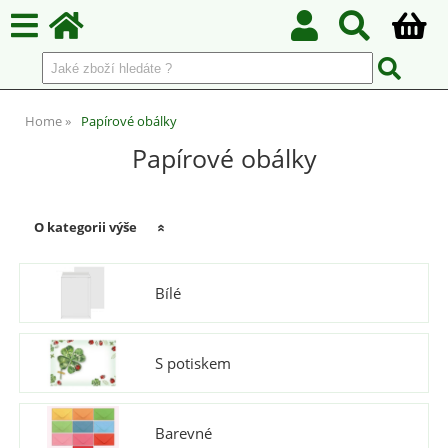
Home
Papírové obálky
Papírové obálky
O kategorii výše
Bílé
S potiskem
Barevné