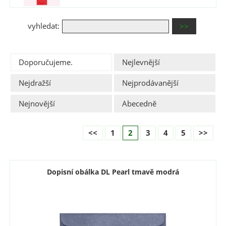
vyhledat:
Doporučujeme.
Nejlevnější
Nejdražší
Nejprodávanější
Nejnovější
Abecedně
<<
1
2
3
4
5
>>
Dopisní obálka DL Pearl tmavě modrá