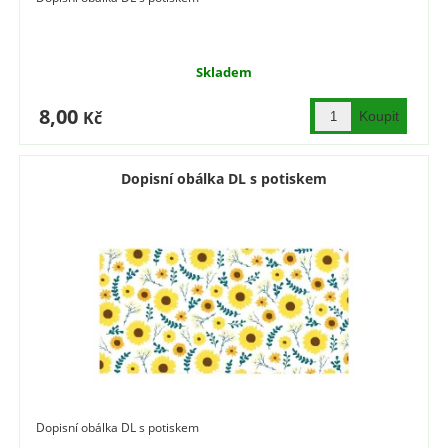
Skladem
8,00
Kč
Dopisní obálka DL s potiskem
Dopisní obálka DL s potiskem