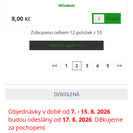
Skladem
8,00
Kč
Zobrazeno celkem
12
položek z
55
<<
1
2
3
4
5
>>
DOVOLENÁ
Objednávky v době od
7
. - 15. 8. 2026
budou odeslány od
17. 8. 2026
. Děkujeme
za pochopení.