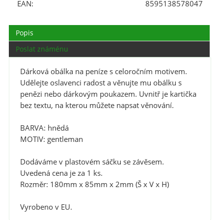
EAN:
8595138578047
Popis
Poslat známénu
Dárková obálka na peníze s celoročním motivem.
Udělejte oslavenci radost a věnujte mu obálku s
penězi nebo dárkovým poukazem. Uvnitř je kartička
bez textu, na kterou můžete napsat věnování.
BARVA: hnědá
MOTIV: gentleman
Dodáváme v plastovém sáčku se závěsem.
Uvedená cena je za 1 ks.
Rozměr: 180mm x 85mm x 2mm (Š x V x H)
Vyrobeno v EU.