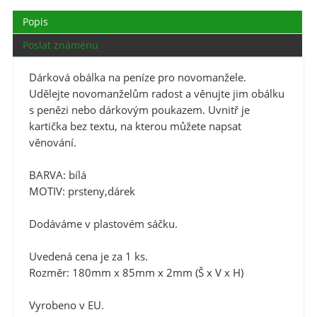
Popis
Poslat známénu
Dárková obálka na peníze pro novomanžele.
Udělejte novomanželům radost a věnujte jim obálku
s penězi nebo dárkovým poukazem. Uvnitř je
kartička bez textu, na kterou můžete napsat
věnování.
BARVA: bílá
MOTIV: prsteny,dárek
Dodáváme v plastovém sáčku.
Uvedená cena je za 1 ks.
Rozměr: 180mm x 85mm x 2mm (Š x V x H)
Vyrobeno v EU.