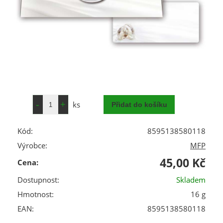
ks
Kód:
8595138580118
Výrobce:
MFP
45,00 Kč
Cena:
Dostupnost:
Skladem
Hmotnost:
16 g
EAN:
8595138580118