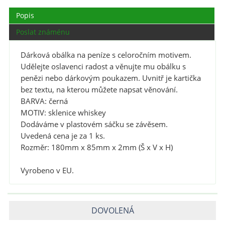
Popis
Poslat známénu
Dárková obálka na peníze s celoročním motivem.
Udělejte oslavenci radost a věnujte mu obálku s
penězi nebo dárkovým poukazem. Uvnitř je kartička
bez textu, na kterou můžete napsat věnování.
BARVA: černá
MOTIV: sklenice whiskey
Dodáváme v plastovém sáčku se závěsem.
Uvedená cena je za 1 ks.
Rozměr: 180mm x 85mm x 2mm (Š x V x H)
Vyrobeno v EU.
DOVOLENÁ