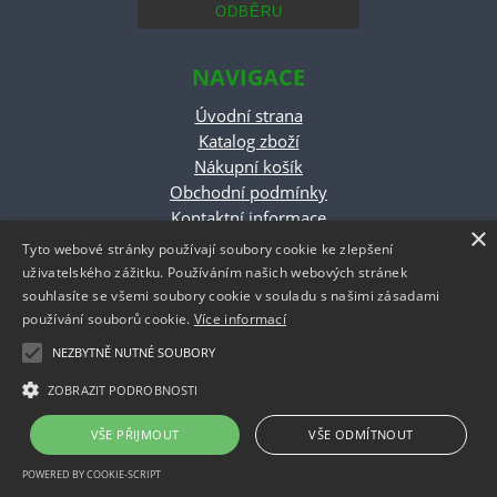
NAVIGACE
Úvodní strana
Katalog zboží
Nákupní košík
Obchodní podmínky
Kontaktní informace
×
odstoupeni od smlouvy
Tyto webové stránky používají soubory cookie ke zlepšení
uživatelského zážitku. Používáním našich webových stránek
ESHOP PROVOZUJE
souhlasíte se všemi soubory cookie v souladu s našimi zásadami
používání souborů cookie.
Více informací
NEZBYTNĚ NUTNÉ SOUBORY
Roman Černý
ZOBRAZIT PODROBNOSTI
VŠE PŘIJMOUT
VŠE ODMÍTNOUT
Copyright ©
www.rajobalek.cz
,
provozováno na systému
tvorba e-
shopu
a
optimalizace e-shopu
Shop5.cz
POWERED BY COOKIE-SCRIPT