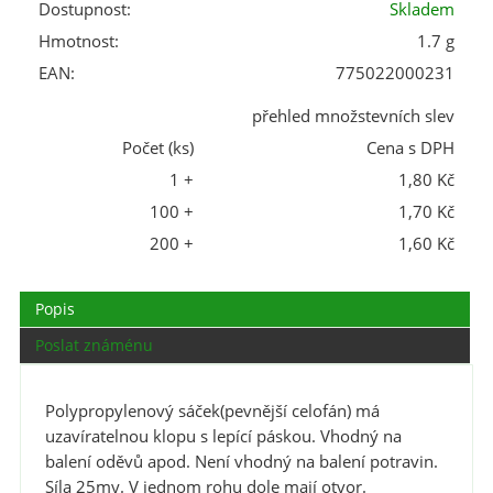
Dostupnost:
Skladem
Hmotnost:
1.7 g
EAN:
775022000231
přehled množstevních slev
Počet (ks)
Cena s DPH
1 +
1,80 Kč
100 +
1,70 Kč
200 +
1,60 Kč
Popis
Poslat známénu
Polypropylenový sáček(pevnější celofán) má
uzavíratelnou klopu s lepící páskou. Vhodný na
balení oděvů apod. Není vhodný na balení potravin.
Síla 25my. V jednom rohu dole mají otvor.