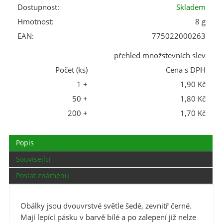
Dostupnost:
Skladem
Hmotnost:
8 g
EAN:
775022000263
přehled množstevních slev
Počet (ks)
Cena s DPH
1 +
1,90 Kč
50 +
1,80 Kč
200 +
1,70 Kč
Popis
Související
Poslat známénu
Obálky jsou dvouvrstvé světle šedé, zevnitř černé.
Mají lepící pásku v barvě bílé a po zalepení již nelze