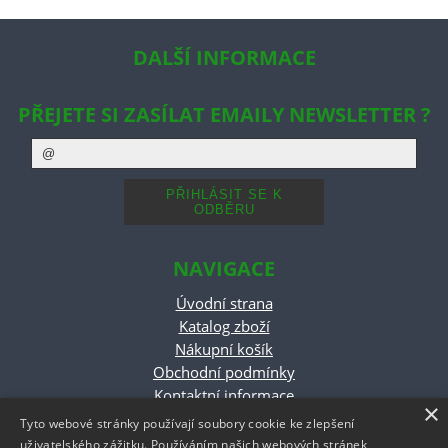
DALŠÍ INFORMACE
PŘEJETE SI ZASÍLAT EMAILY NEWSLETTER ?
NAVIGACE
Úvodní strana
Katalog zboží
Nákupní košík
Obchodní podmínky
Kontaktní informace
×
odstoupeni od smlouvy
Tyto webové stránky používají soubory cookie ke zlepšení
uživatelského zážitku. Používáním našich webových stránek