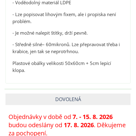
- Voděodolný materiál LDPE
- Lze popisovat lihovým fixem, ale i propiska není
problém.
- Je možné nalepit štítky, drží pevně.
- Středně silné
– 60mikronů. Lze přepravovat třeba i
krabice, jen tak se neprotrhnou.
Plastové obálky velikosti 50x60cm + 5cm lepící
klopa.
DOVOLENÁ
Objednávky v době od
7
. - 15. 8. 2026
budou odeslány od
17. 8. 2026
. Děkujeme
za pochopení.