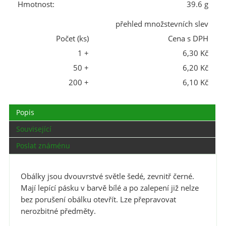
Hmotnost:
39.6 g
přehled množstevních slev
Počet (ks)
Cena s DPH
1 +
6,30 Kč
50 +
6,20 Kč
200 +
6,10 Kč
Popis
Související
Poslat známénu
Obálky jsou dvouvrstvé světle šedé, zevnitř černé.
Mají lepící pásku v barvě bílé a po zalepení již nelze
bez porušení obálku otevřít. Lze přepravovat
nerozbitné předměty.