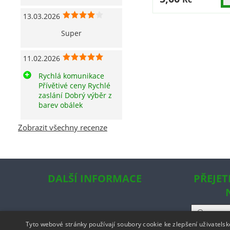
13.03.2026
Super
11.02.2026
Rychlá komunikace
Přívětivé ceny Rychlé
zaslání Dobrý výběr z
barev obálek
Zobrazit všechny recenze
DALŠÍ INFORMACE
PŘEJET
Tyto webové stránky používají soubory cookie ke zlepšení uživatels