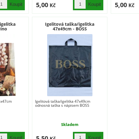
5,00
5,00
Kč
Kč
igelitka
Igelitová taška/igelitka
víno
47x49cm - BOSS
43x47cm
Igelitová taška/igelitka 47x49cm
odnosná taška s nápisem BOSS
Skladem
5,50
Kč