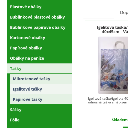
Plastové obálky
Dop
Bublinkové plastové obálky
Bublinkové papírové obálky
Igelitová taška/
40x45cm - V
Kartonové obálky
Papírové obálky
Obálky na peníze
Tašky
Mikrotenové tašky
Igelitové tašky
Igelitová taška/igelitka 
Papírové tašky
odnosná taška s nápise
Sáčky
Fólie
Skladem