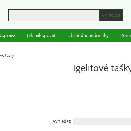
Doprava
Jak nakupovat
Obchodní podmínky
Kont
ové tašky
Igelitové tašk
vyhledat: