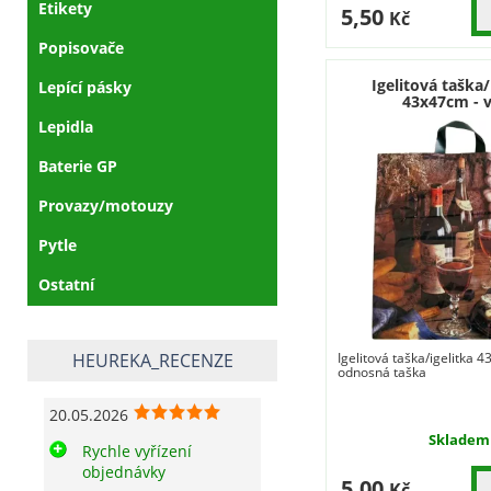
Etikety
5,50
Kč
Popisovače
Igelitová taška/
Lepící pásky
43x47cm - 
Lepidla
Baterie GP
Provazy/motouzy
Pytle
Ostatní
HEUREKA_RECENZE
Igelitová taška/igelitka 
odnosná taška
20.05.2026
Skladem
Rychle vyřízení
objednávky
5,00
Kč