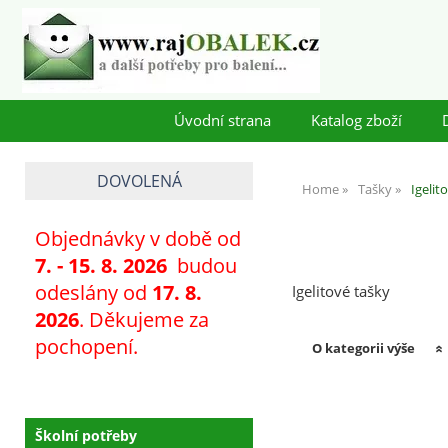
Úvodní strana
Katalog zboží
DOVOLENÁ
Home
Tašky
Igelit
Objednávky v době od
7
. - 15. 8. 2026
budou
odeslány od
17. 8.
Igelitové tašky
2026
. Děkujeme za
pochopení.
O kategorii výše
Školní potřeby