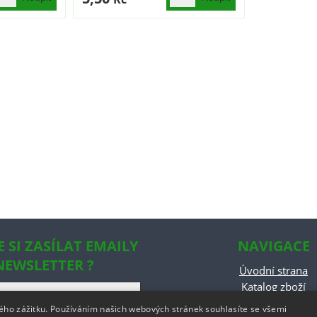
E SI ZASÍLAT EMAILY
NAVIGACE
NEWSLETTER ?
Úvodní strana
Katalog zboží
Nákupní košík
kého zážitku. Používáním našich webových stránek souhlasíte se všemi