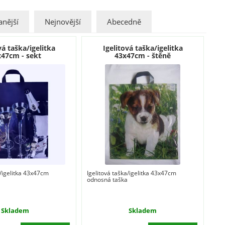
nější
Nejnovější
Abecedně
vá taška/igelitka
Igelitová taška/igelitka
x47cm - sekt
43x47cm - štěně
a/igelitka 43x47cm
Igelitová taška/igelitka 43x47cm
a
odnosná taška
Skladem
Skladem