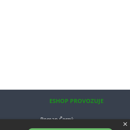
ESHOP PROVOZUJE
Roman Černý
×