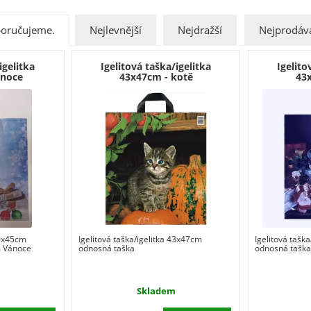
oručujeme.
Nejlevnější
Nejdražší
Nejprodáva
igelitka
Igelitová taška/igelitka
Igelito
ánoce
43x47cm - kotě
43
40x45cm
Igelitová taška/igelitka 43x47cm
Igelitová tašk
m Vánoce
odnosná taška
odnosná tašk
Skladem