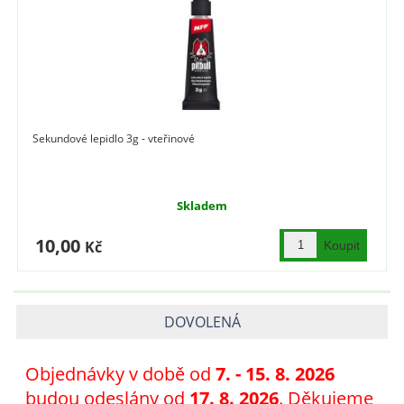
Sekundové lepidlo 3g - vteřinové
Skladem
10,00
Kč
DOVOLENÁ
Objednávky v době od
7
. - 15. 8. 2026
budou odeslány od
17. 8. 2026
. Děkujeme