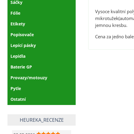
Sáčky
Vysoce kvalitní p
Fólie
mikrotužek(automat
Etikety
jemnou kresbu.
Popisovače
Cena za jedno bale
Lepící pásky
Lepidla
Baterie GP
Provazy/motouzy
Pytle
Ostatní
HEUREKA_RECENZE