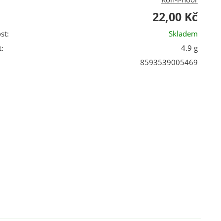
22,00 Kč
st:
Skladem
:
4.9 g
8593539005469