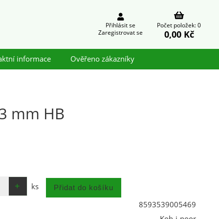
Přihlásit se
Počet položek: 0
0,00 Kč
Zaregistrovat se
aktní informace
Ověřeno zákazníky
0,3 mm HB
ks
8593539005469
Koh-i-noor