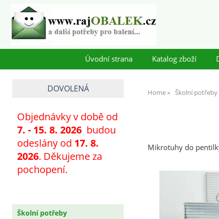
Úvodní strana
Katalog zboží
DOVOLENÁ
Home
Školní potřeby
Objednávky v době od
7
. - 15. 8. 2026
budou
odeslány od
17. 8.
Mikrotuhy do pentil
2026
. Děkujeme za
pochopení.
Školní potřeby