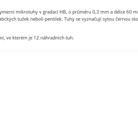
olymerní mikrotuhy v gradaci HB, o průměru 0,3 mm a délce 60 m
ických tužek neboli pentilek. Tuhy se vyznačují sytou černou st
ní, ve kterém je 12 náhradních tuh.