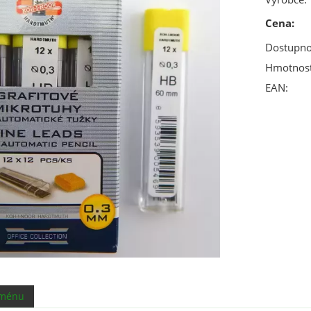
Cena:
Dostupno
Hmotnost
EAN:
áménu