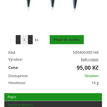
ks
Kód:
5004003001KK
Výrobce:
Koh-i-noor
95,00 Kč
Cena:
Dostupnost:
Skladem
Hmotnost:
16 g
Popis
Poslat známénu