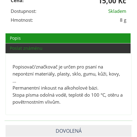
15,00 Kč
Cena:
Dostupnost:
Skladem
Hmotnost:
8 g
Popis
Poslat známénu
Popisovač/značkovač je určen pro psaní na
neporézní materiály, plasty, sklo, gumu, kůži, kovy,
...
Permanentní inkoust na alkoholové bázi.
Stopa písma odolná vodě, teplotě do 100 °C, otěru a
povětrnostním vlivům.
DOVOLENÁ