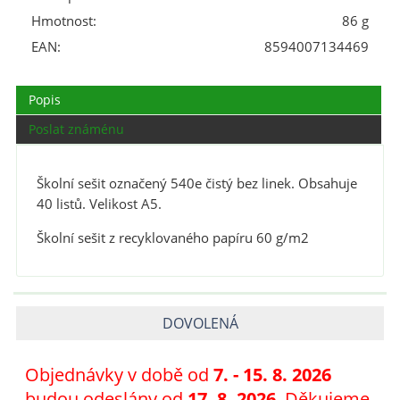
Hmotnost:
86 g
EAN:
8594007134469
Popis
Poslat známénu
Školní sešit označený 540e čistý bez linek. Obsahuje
40 listů. Velikost A5.
Školní sešit z recyklovaného papíru 60 g/m2
DOVOLENÁ
Objednávky v době od
7
. - 15. 8. 2026
budou odeslány od
17. 8. 2026
. Děkujeme