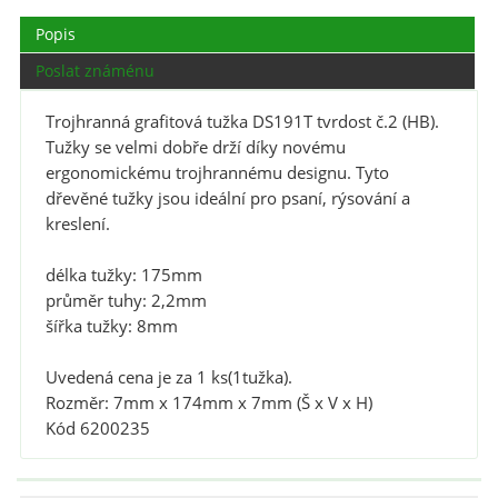
Popis
Poslat známénu
Trojhranná grafitová tužka DS191T tvrdost č.2 (HB).
Tužky se velmi dobře drží díky novému
ergonomickému trojhrannému designu. Tyto
dřevěné tužky jsou ideální pro psaní, rýsování a
kreslení.
délka tužky: 175mm
průměr tuhy: 2,2mm
šířka tužky: 8mm
Uvedená cena je za 1 ks(1tužka).
Rozměr: 7mm x 174mm x 7mm (Š x V x H)
Kód
6200235