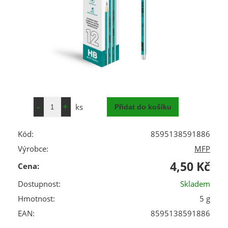
ks
Kód:
8595138591886
Výrobce:
MFP
4,50 Kč
Cena:
Dostupnost:
Skladem
Hmotnost:
5 g
EAN:
8595138591886