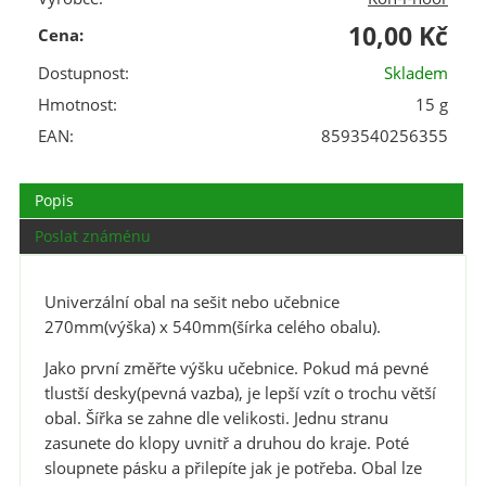
10,00 Kč
Cena:
Dostupnost:
Skladem
Hmotnost:
15 g
EAN:
8593540256355
Popis
Poslat známénu
Univerzální obal na sešit nebo učebnice
270mm(výška) x 540mm(šírka celého obalu).
Jako první změřte výšku učebnice. Pokud má pevné
tlustší desky(pevná vazba), je lepší vzít o trochu větší
obal. Šířka se zahne dle velikosti. Jednu stranu
zasunete do klopy uvnitř a druhou do kraje. Poté
sloupnete pásku a přilepíte jak je potřeba. Obal lze