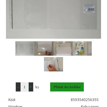
ks
Kód:
8593540256355
Výrobce:
Koh-i-noor