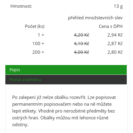
Hmotnost:
13 g
přehled množstevních slev
Počet (ks)
Cena s DPH
1 +
4,20 Kč
2,94 Kč
100 +
4,10 Kč
2,87 Kč
200 +
4,00 Kč
2,80 Kč
Popis
Poslat známénu
Po zalepení již nelze obálku rozevřít. Lze popisovat
permanentním popisovačem nebo na ně můžete
lepit etikety. Vhodné pro nerozbitné předměty bez
ostrých hran. Obálky můžou mít lehonce různé
odstíny.