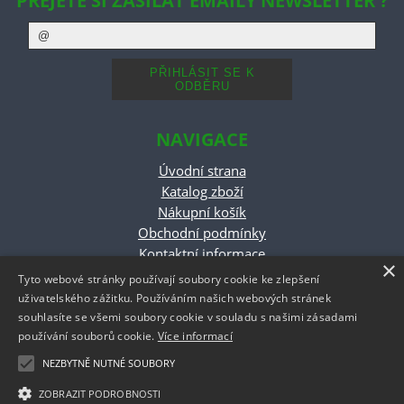
PŘEJETE SI ZASÍLAT EMAILY NEWSLETTER ?
NAVIGACE
Úvodní strana
Katalog zboží
Nákupní košík
Obchodní podmínky
Kontaktní informace
×
odstoupeni od smlouvy
Tyto webové stránky používají soubory cookie ke zlepšení
uživatelského zážitku. Používáním našich webových stránek
ESHOP PROVOZUJE
souhlasíte se všemi soubory cookie v souladu s našimi zásadami
používání souborů cookie.
Více informací
NEZBYTNĚ NUTNÉ SOUBORY
Roman Černý
ZOBRAZIT PODROBNOSTI