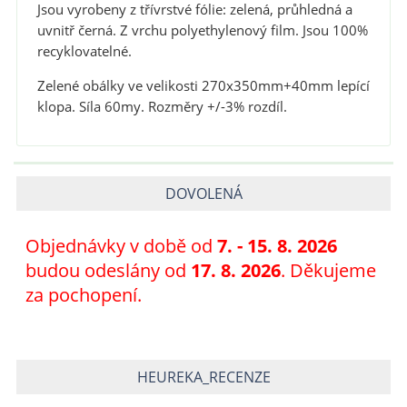
Jsou vyrobeny z třívrstvé fólie: zelená, průhledná a
uvnitř černá. Z vrchu polyethylenový film. Jsou 100%
recyklovatelné.
Zelené obálky ve velikosti 27
0x350mm+40mm
lepící
klopa. Síla 60my. Rozměry +/-3% rozdíl.
DOVOLENÁ
Objednávky v době od
7
. - 15. 8. 2026
budou odeslány od
17. 8. 2026
. Děkujeme
za pochopení.
HEUREKA_RECENZE