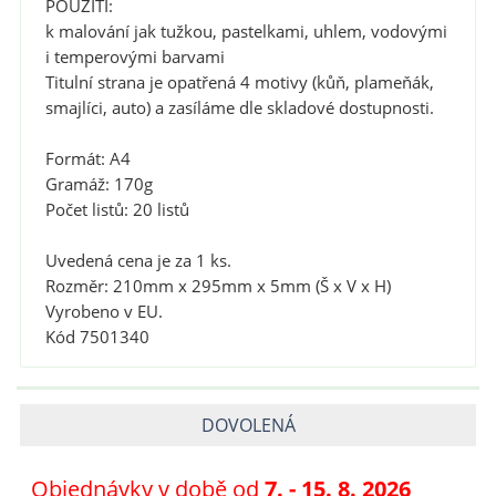
POUŽITÍ:
k malování jak tužkou, pastelkami, uhlem, vodovými
i temperovými barvami
Titulní strana je opatřená 4 motivy (kůň, plameňák,
smajlíci, auto) a zasíláme dle skladové dostupnosti.
Formát: A4
Gramáž: 170g
Počet listů: 20 listů
Uvedená cena je za 1 ks.
Rozměr: 210mm x 295mm x 5mm (Š x V x H)
Vyrobeno v EU.
Kód 7501340
DOVOLENÁ
Objednávky v době od
7
. - 15. 8. 2026