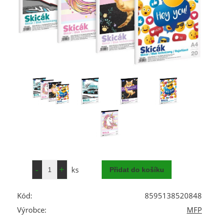
ks
Kód:
8595138520848
Výrobce:
MFP