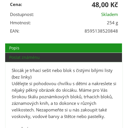
48,00 Kč
Cena:
Dostupnost:
Skladem
Hmotnost:
254 g
EAN:
8595138520848
Popis
Poslat známénu
Skicák je trhací sešit nebo blok s čistými bílými listy
(bez linky)
Udělejte si pohodovou chvilku s dětmi a nakreslete si
nějaký pěkný obrázek do skicáku. Máme pro Vás
širokou škálu poznámkových bloků, trhacích bloků,
záznamových knih, a to dokonce v různých
velikostech. Nezapomeňte si u nás zakoupit také
voskovky, vodové barvy a štětce nebo pastelky.