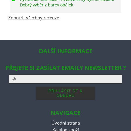
Dobrý výběr z barev obálek
Zobrazit všechny recenze
DALŠÍ INFORMACE
PŘEJETE SI ZASÍLAT EMAILY NEWSLETTER ?
NAVIGACE
Úvodní strana
Katalog zboží