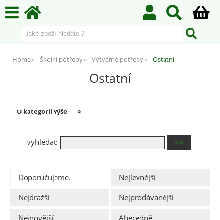
Home
Školní potřeby
Výtvarné potřeby
Ostatní
Ostatní
O kategorii výše
vyhledat:
Doporučujeme.
Nejlevnější
Nejdražší
Nejprodávanější
Nejnovější
Abecedně